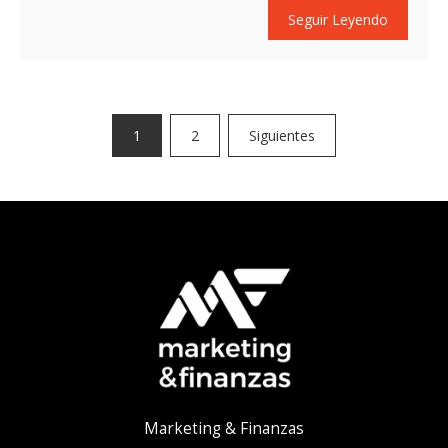
Seguir Leyendo
Paginación
1
2
Siguientes
de
entradas
Marketing & Finanzas