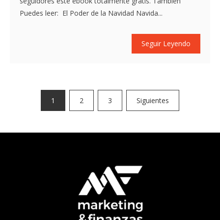
seguidores este ebook totalmente gratis. También
Puedes leer: El Poder de la Navidad Navida...
Seguir Leyendo
Paginación
1
2
3
Siguientes
de
entradas