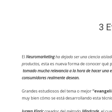
3 E
El
Neuromarketing
ha dejado ser una ciencia aislad
productos, e
sta es nueva forma de conocer qué p
tomado mucha relevancia a la hora de hacer una est
consumidores realmente desean.
Grandes estudiosos del tema o mejor
“evangeli
muy bien cómo se está desarrollando esta técnic
Jurgen Klaric
creador del método
Mindcode
, el c