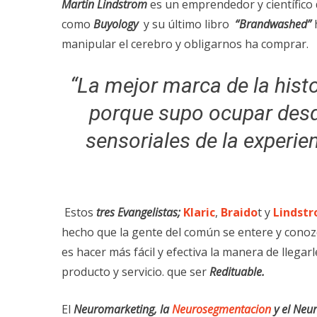
Martin Lindstrom
es un emprendedor y científico 
como
Buyology
y su último libro
“Brandwashed”
manipular el cerebro y obligarnos ha comprar.
“La mejor marca de la histor
porque supo ocupar desd
sensoriales de la experie
Estos
tres Evangelista
s;
Klaric
,
Braido
t y
Lindst
hecho que la gente del común se entere y conoz
es hacer más fácil y efectiva la manera de llegar
producto y servicio. que ser
Redituable.
El
Neuromarketing, la
Neurosegmentacion
y el Neu