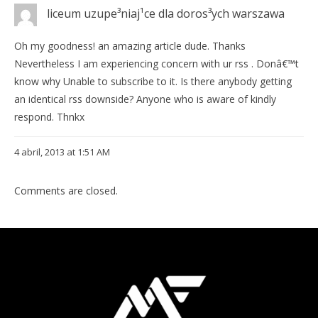
liceum uzupe³niaj¹ce dla doros³ych warszawa
Oh my goodness! an amazing article dude. Thanks
Nevertheless I am experiencing concern with ur rss . Donâ€™t
know why Unable to subscribe to it. Is there anybody getting
an identical rss downside? Anyone who is aware of kindly
respond. Thnkx
4 abril, 2013 at 1:51 AM
Comments are closed.