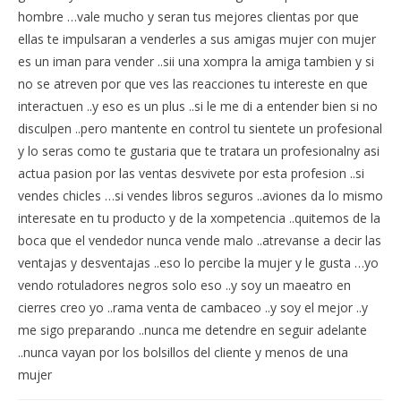
hombre …vale mucho y seran tus mejores clientas por que
ellas te impulsaran a venderles a sus amigas mujer con mujer
es un iman para vender ..sii una xompra la amiga tambien y si
no se atreven por que ves las reacciones tu intereste en que
interactuen ..y eso es un plus ..si le me di a entender bien si no
disculpen ..pero mantente en control tu sientete un profesional
y lo seras como te gustaria que te tratara un profesionalny asi
actua pasion por las ventas desvivete por esta profesion ..si
vendes chicles …si vendes libros seguros ..aviones da lo mismo
interesate en tu producto y de la xompetencia ..quitemos de la
boca que el vendedor nunca vende malo ..atrevanse a decir las
ventajas y desventajas ..eso lo percibe la mujer y le gusta …yo
vendo rotuladores negros solo eso ..y soy un maeatro en
cierres creo yo ..rama venta de cambaceo ..y soy el mejor ..y
me sigo preparando ..nunca me detendre en seguir adelante
..nunca vayan por los bolsillos del cliente y menos de una
mujer