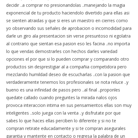
decidir ..a comprar no presionandolas ..manejando la magia
exponencial de tu producto haciendolo divertido para ellas asi
se sienten atraidas y que si eres un maestro en cierres como
yo observando sus señales de aprobacion o incomodidad para
darle un giro ala presentacion sin verse presuntoso ni egolatra
al contrario que sientan esa pasion eso les facina ..no importa
lo que vendas demostrarles con hechos darles variedad
opciones el por que si lo pueden comprar y comparando otro
productos sin desprestigiar al a compañia competidora pero
mezclando humildad deseo de escucharlas ..con la pasion que
verdaderamente tenemos los profesionales se nota reluce ..y
bueno es una infinidad de pasos pero ..al final ..proponles
quedate callado cuando preguntes la mirada nalos ojos
provoca interaccion intima en sus pensamientos ellas son muy
inteligentes ..solo juega con la venta ..y disfrutate por que
sabes lo que haces ellas perciben lo diferente y si no te
compran retirate educadamente y si te compran asegurales
garantia y mantente en contacto o regresa la palabra de un