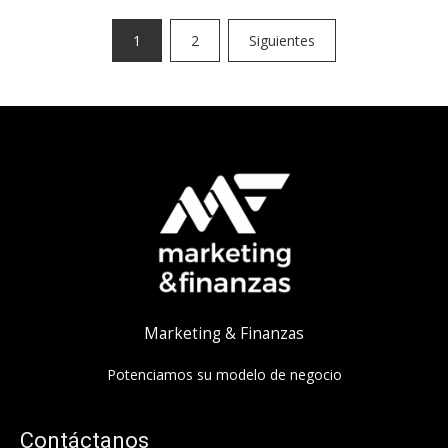
Paginación
1
2
Siguientes
de
entradas
Marketing & Finanzas
Potenciamos su modelo de negocio
Contáctanos