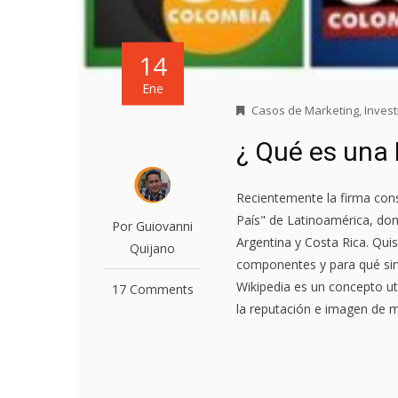
14
Ene
Casos de Marketing
,
Inves
¿ Qué es una
Recientemente la firma con
País" de Latinoamérica, don
Por Guiovanni
Argentina y Costa Rica. Qui
Quijano
componentes y para qué sirv
Wikipedia es un concepto uti
17 Comments
la reputación e imagen de ma