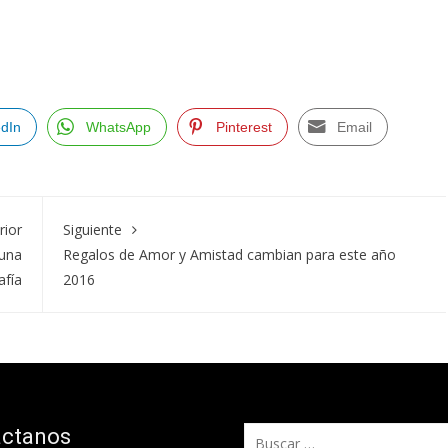
edIn
WhatsApp
Pinterest
Email
rior
Siguiente
 una
Regalos de Amor y Amistad cambian para este año
afía
2016
áctanos
Buscar: