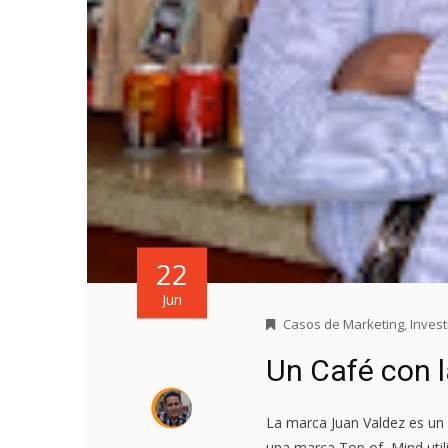
22
Jun
Casos de Marketing
,
Inves
Un Café con l
La marca Juan Valdez es un
una marca Top of Mind util