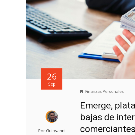
26
Sep
Finanzas Personales
Emerge, plat
bajas de int
comerciante
Por Guiovanni