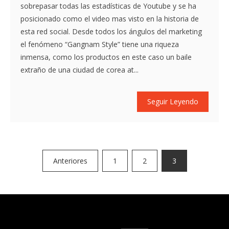
sobrepasar todas las estadísticas de Youtube y se ha
posicionado como el video mas visto en la historia de
esta red social. Desde todos los ángulos del marketing
el fenómeno “Gangnam Style” tiene una riqueza
inmensa, como los productos en este caso un baile
extraño de una ciudad de corea at...
Seguir Leyendo
Paginación
Anteriores
1
2
3
de
entradas