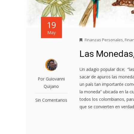
19
May
Finanzas Personales
,
Fina
Las Monedas, 
Un adagio popular dice; “l
sacar de apuros las moneda
Por Guiovanni
un país tan importante como
Quijano
la moneda” ubicada en la ci
todos los colombianos, par
Sin Comentarios
que se convierten en verdad