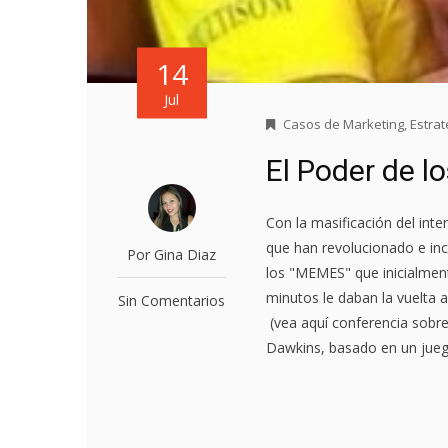
14
Jul
Casos de Marketing
,
Estra
El Poder de 
Con la masificación del int
que han revolucionado e in
Por Gina Diaz
los "MEMES" que inicialment
minutos le daban la vuelta 
Sin Comentarios
(vea aquí conferencia sobre
Dawkins, basado en un juego